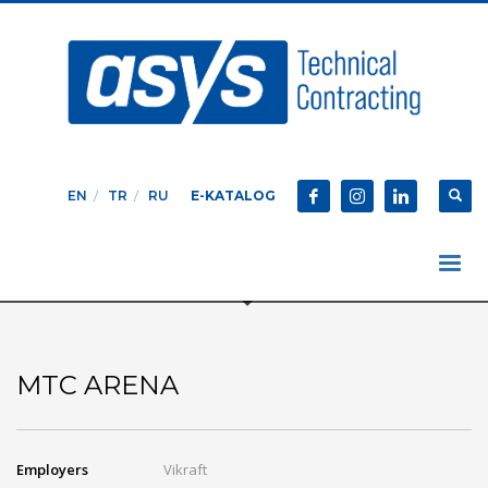
EN
TR
RU
E-KATALOG
MTC ARENA
Employers
Vikraft