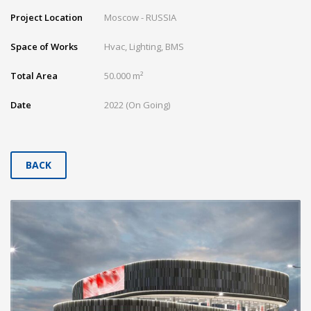
Project Location
Moscow - RUSSIA
Space of Works
Hvac, Lighting, BMS
Total Area
50.000 m²
Date
2022 (On Going)
BACK