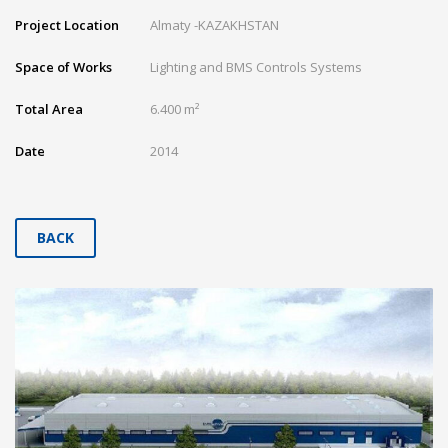
Project Location
Almaty -KAZAKHSTAN
Space of Works
Lighting and BMS Controls Systems
Total Area
6.400 m²
Date
2014
BACK